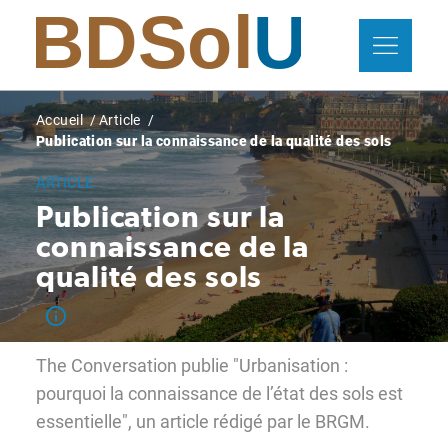
Aller
Panneau de gestion des cookies
au
contenu
principal
Fil
Accueil
Article
Publication sur la connaissance de la qualité des sols
d'Ariane
ARTICLE
Publication sur la
connaissance de la
qualité des sols
The Conversation publie "Urbanisation :
pourquoi la connaissance de l’état des sols est
essentielle", un article rédigé par le BRGM.