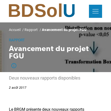
Aller
Panneau de gestion des cookies
au
contenu
principal
Fil
Accueil
Rapport
Avancement du projet FGU
d'Ariane
RAPPORT
Avancement du projet
FGU
Deux nouveaux rapports disponibles
2 août 2017
Le BRGM présente deux nouveaux rapports