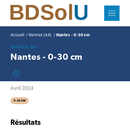
Aller
Panneau de gestion des cookies
au
contenu
principal
Fil
Accueil
Nantes (44)
Nantes - 0-30 cm
d'Ariane
NANTES (44)
Nantes - 0-30 cm
Avril 2024
0-30 CM
Résultats